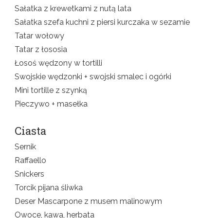
Sałatka z krewetkami z nutą lata
Sałatka szefa kuchni z piersi kurczaka w sezamie
Tatar wołowy
Tatar z łososia
Łosoś wędzony w tortilli
Swojskie wędzonki + swojski smalec i ogórki
Mini tortille z szynką
Pieczywo + masełka
Ciasta
Sernik
Raffaello
Snickers
Torcik pijana śliwka
Deser Mascarpone z musem malinowym
Owoce, kawa, herbata