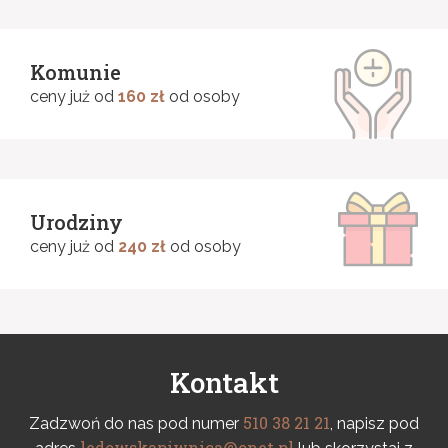
Komunie
ceny już od
160 zł
od osoby
Urodziny
ceny już od
240 zł
od osoby
Kontakt
510 38 21 21
Zadzwoń do nas pod numer
, napisz pod
ledowskapiwnica@onet.pl