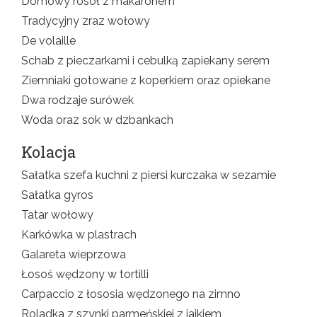
Domowy rosół z makaronem
Tradycyjny zraz wołowy
De volaille
Schab z pieczarkami i cebulką zapiekany serem
Ziemniaki gotowane z koperkiem oraz opiekane
Dwa rodzaje surówek
Woda oraz sok w dzbankach
Kolacja
Sałatka szefa kuchni z piersi kurczaka w sezamie
Sałatka gyros
Tatar wołowy
Karkówka w plastrach
Galareta wieprzowa
Łosoś wędzony w tortilli
Carpaccio z łososia wędzonego na zimno
Roladka z szynki parmeńskiej z jajkiem