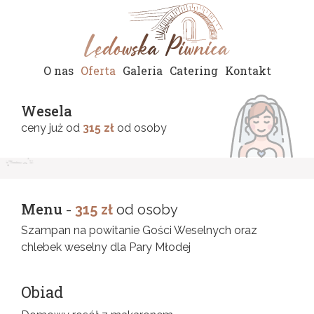
O nas
Oferta
Galeria
Catering
Kontakt
Wesela
ceny już od
315 zł
od osoby
Menu
-
315 zł
od osoby
Szampan na powitanie Gości Weselnych oraz
chlebek weselny dla Pary Młodej
Obiad